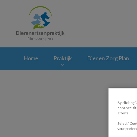
Homepage Dierenar
Home
Praktijk
Dier en Zorg Plan
By clicking 
Besch
enhance site
efforts.
Select “Cook
your prefere