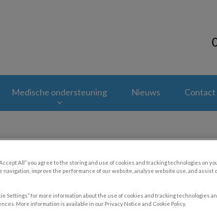
tsenpraktijk Nieuwegein
Medische ondersteuning
Nieuws
Contact
“Accept All” you agree to the storing and use of cookies and tracking technologies on yo
erm je konijn voor warmere
 navigation, improve the performance of our website, analyse website use, and assist 
ie Settings” for more information about the use of cookies and tracking technologies an
nces. More information is available in our Privacy Notice and Cookie Policy.
dec 31 2024, 23:00