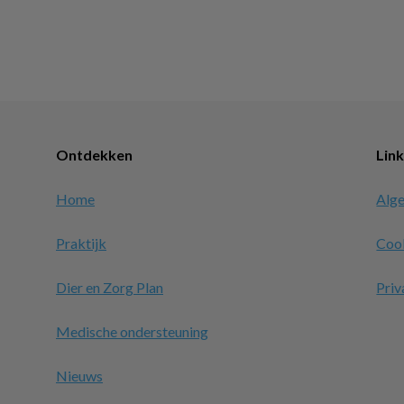
Ontdekken
Lin
Home
Alg
Praktijk
Coo
Dier en Zorg Plan
Priv
Medische ondersteuning
Nieuws