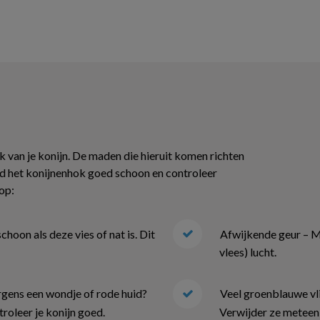
k van je konijn. De maden die hieruit komen richten
ud het konijnenhok goed schoon en controleer
 op:
choon als deze vies of nat is. Dit
Afwijkende geur – My
vlees) lucht.
rgens een wondje of rode huid?
Veel groenblauwe vlie
troleer je konijn goed.
Verwijder ze meteen