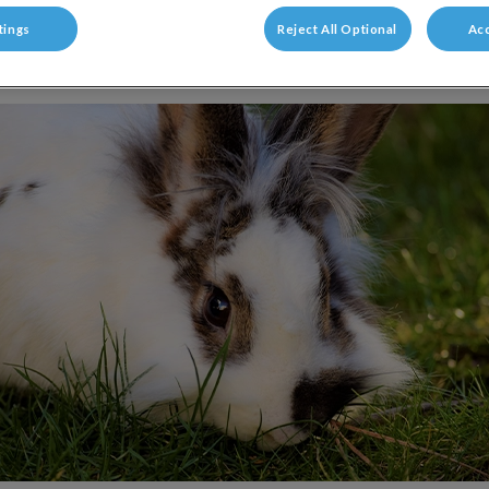
tings
Reject All Optional
Acc
Deel