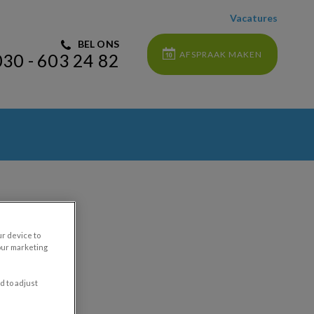
Vacatures
BEL ONS
AFSPRAAK MAKEN
030 - 603 24 82
ur device to
 dagen
our marketing
d to adjust