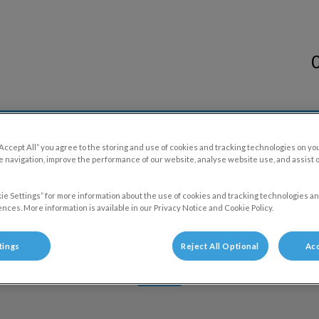
tsenpraktijk Nieuwegein
Medische ondersteuning
Nieuws
Contact
“Accept All” you agree to the storing and use of cookies and tracking technologies on yo
 navigation, improve the performance of our website, analyse website use, and assist 
ie Settings” for more information about the use of cookies and tracking technologies an
nces. More information is available in our Privacy Notice and Cookie Policy.
Marije
tings
Reject All Optional
Acc