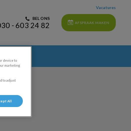
Vacatures
BEL ONS
AFSPRAAK MAKEN
030 - 603 24 82
ur device to
our marketing
d to adjust
ept All