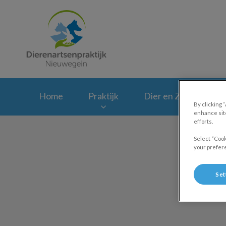
Homepage Dierenar
Home
Praktijk
Dier en Zorg Plan
By clicking 
enhance site
efforts.
Select “Cook
your prefere
Set